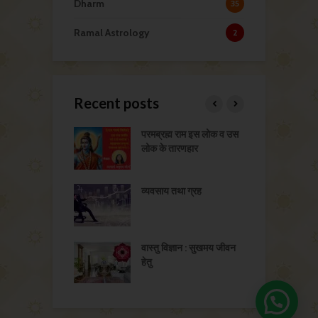
Dharm
35
Ramal Astrology
2
Recent posts
व और भवन सुख
परमब्रह्म राम इस लोक व उस
भ
लोक के तारणहार
इ
 और वर-वधू का चयन
व्यवसाय तथा ग्रह
भ
्ति के उपाय
वास्तु विज्ञान : सुखमय जीवन
भ
हेतु