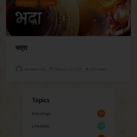
ASTROLOGY
DHARM
भद्रा
Anupam Jolly
February 23, 2021
427 views
Topics
Astrology
27
Lifestyle
26