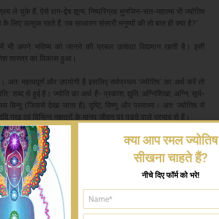
 ले चुके हैं, ऐसे राग-द्वेष शून्य, निष्परिग्रह मुनजिन-संत-महात्मा भी ज्योतिष
के लिए उत्सुक रहते हैं, तब साधारण संसारी मनुष्यों की तो बात ही क्या है?’’
ें भी अपने भविष्य को जानने की प्रबल उत्कंठा विद्यमान रहती है। इसी
ोतिश शास्त्र का विकास हुआ।
ै। अत: महत्वपूर्ण और उपयोगी है इसलिए सर्वप्रथम ‘ज्योतिष’ का अर्थ करें तो
ति:’ शब्द से हुई है। ज्योति का अर्थ है- प्रकाश, द्युति, अग्निशिखा, अग्नि, सूर्य-
्य बिन्दु (जिससे देखा जाता है), दृष्टि, विष्णु और परमात्मा। अत: ज्योतिष से
 आदि ग्रह एवं विभिन्न नक्षत्रों के मानव जीवन पर पडऩे वाले प्रभाव से हैं।
क्या आप रमल ज्योतिष
ात्मकम्।
सीखना चाहते हैं?
 कल्मषम्॥
नीचे दिए फॉर्म को भरे!
िय गणित है। पंचाग का निर्माण इसी से सम्भव है। बोलचाल में इसे गणित