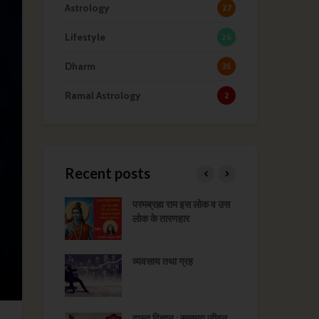
Astrology
27
Lifestyle
26
Dharm
35
Ramal Astrology
2
Recent posts
र वर-वधू का चयन
परमब्रह्म राम इस लोक व उस
भाग्
लोक के तारणहार
 के उपाय
व्यवसाय तथा ग्रह
भद्र
आ रही बाधा के उपाय
वास्तु विज्ञान : सुखमय जीवन
पंच