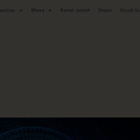
Services
Bhava
Ramal Jyotish
Dharm
Occult S