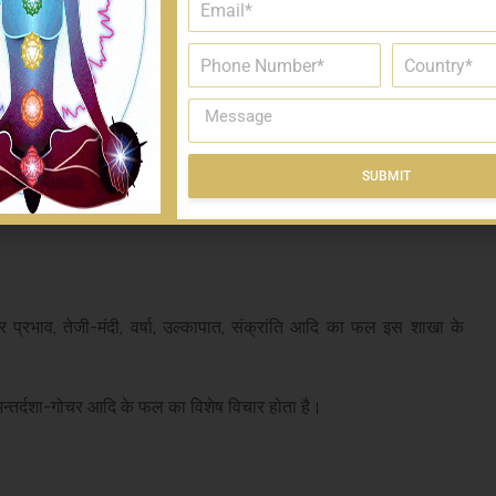
ै।
SUBMIT
Alternative:
र प्रभाव, तेजी-मंदी, वर्षा, उल्कापात, संक्रांति आदि का फल इस शाखा के
अन्तर्दशा-गोचर आदि के फल का विशेष विचार होता है।