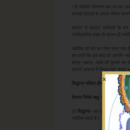
‘‘जो सर्वसंग परित्याग कर वन का आश्रय
शास्त्र वेताओं से अपना भविष्य जानने 
कट्टर से कट्टर कर्मवादी के मन म
मनोवैज्ञानिक इच्छा के कारण ही ज्य
ज्योतिष को वेद का नेत्र माना गया ह
हम पाएंगे कि इस शब्द की उत्पत्ति ‘ज्यो
चन्द्र, नक्षत्र, आंख की पुतली का मध
तात्पर्य आकाश में स्थित सूर्य, चन्द्र
सिद्धान्त संहिता होरा रूपं स्कंधत्रय
वेदस्य निर्मलं चक्षु: ज्योतिश्शास्त्रम
(1)
सिद्धान्त-
यह एक प्रकार की खगोल
ज्योतिष कहते हैं।