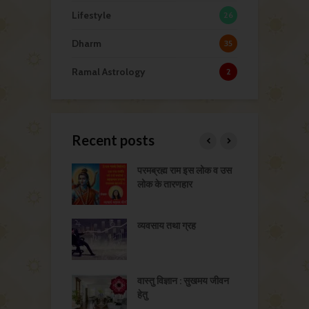
Lifestyle
26
Dharm
35
Ramal Astrology
2
Recent posts
व और भवन सुख
परमब्रह्म राम इस लोक व उस
भ
लोक के तारणहार
इ
 और वर-वधू का चयन
व्यवसाय तथा ग्रह
भ
्ति के उपाय
वास्तु विज्ञान : सुखमय जीवन
भ
हेतु